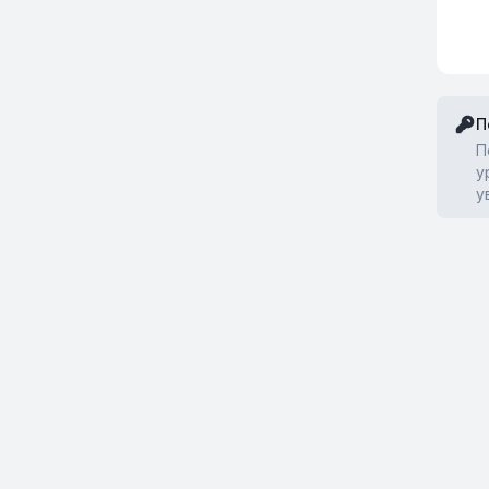
П
П
у
у